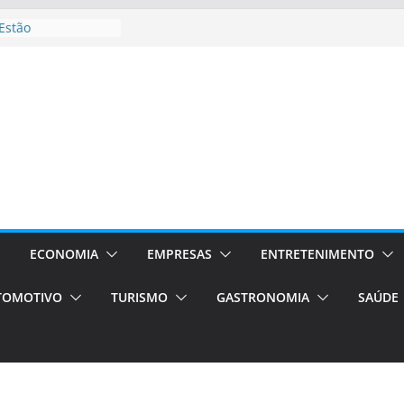
Estão
ocessos Orientados
I E VAN
rismo em Porto
ços de transfer,
ados de alto padrão
l bolsas –
para o segundo
pos será a capital
ncias únicas e
s)
ECONOMIA
EMPRESAS
ENTRETENIMENTO
de volta!
TOMOTIVO
TURISMO
GASTRONOMIA
SAÚDE