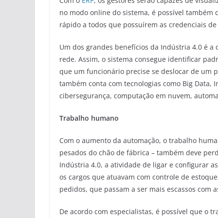
Com o
ERP
, os gestores serão capazes de visual
no modo online do sistema, é possível também
rápido a todos que possuírem as credenciais de
Um dos grandes benefícios da Indústria 4.0 é a 
rede. Assim, o sistema consegue identificar pa
que um funcionário precise se deslocar de um po
também conta com tecnologias como Big Data, Inter
cibersegurança, computação em nuvem, automaçã
Trabalho humano
Com o aumento da automação, o trabalho humano
pesados do chão de fábrica – também deve perd
Indústria 4.0, a atividade de ligar e configurar
os cargos que atuavam com controle de estoque
pedidos, que passam a ser mais escassos com as
De acordo com especialistas, é possível que o 