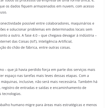
izar todos os processos da empresa de uma forma única, e,
 que os dados fiquem armazenados em nuvem, com acesso
 uso.
conectividade possível entre colaboradores, maquinários e
drões e solucionar problemas em determinados locais sem
nto a outro. A fase 4.0 – que chegava devagar à indústria –
net das Coisas (IoT), Inteligência Artificial,
o do chão de fábrica, entre outras coisas.
 – que já havia perdido força em parte dos serviços mais
er espaço nas tarefas mais leves dessas etapas. Com a
 as máquinas, inclusive, não será mais necessária. Também há
, registro de entradas e saídas e encaminhamento de
 tecnologias.
trabalho humano migre para áreas mais estratégicas e menos