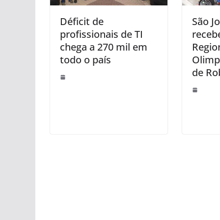
Déficit de
São J
profissionais de TI
receb
chega a 270 mil em
Regio
todo o país
Olimpí
de Ro