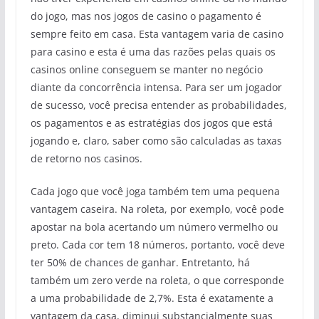
do jogo, mas nos jogos de casino o pagamento é
sempre feito em casa. Esta vantagem varia de casino
para casino e esta é uma das razões pelas quais os
casinos online conseguem se manter no negócio
diante da concorrência intensa. Para ser um jogador
de sucesso, você precisa entender as probabilidades,
os pagamentos e as estratégias dos jogos que está
jogando e, claro, saber como são calculadas as taxas
de retorno nos casinos.
Cada jogo que você joga também tem uma pequena
vantagem caseira. Na roleta, por exemplo, você pode
apostar na bola acertando um número vermelho ou
preto. Cada cor tem 18 números, portanto, você deve
ter 50% de chances de ganhar. Entretanto, há
também um zero verde na roleta, o que corresponde
a uma probabilidade de 2,7%. Esta é exatamente a
vantagem da casa, diminui substancialmente suas