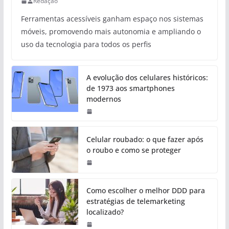
Redação
Ferramentas acessíveis ganham espaço nos sistemas
móveis, promovendo mais autonomia e ampliando o
uso da tecnologia para todos os perfis
A evolução dos celulares históricos:
de 1973 aos smartphones
modernos
Celular roubado: o que fazer após
o roubo e como se proteger
Como escolher o melhor DDD para
estratégias de telemarketing
localizado?