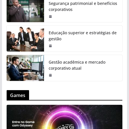
Segurança patrimonial e benefícios
corporativos
Educação superior e estratégias de
gestão
Gestão acadêmica e mercado
corporativo atual
Games