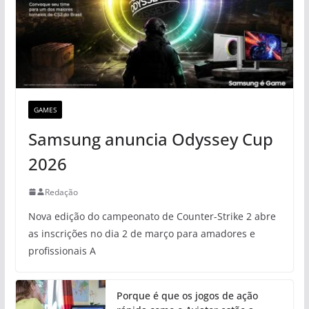
GAMES
Samsung anuncia Odyssey Cup
2026
Redação
Nova edição do campeonato de Counter-Strike 2 abre
as inscrições no dia 2 de março para amadores e
profissionais A
Porque é que os jogos de ação