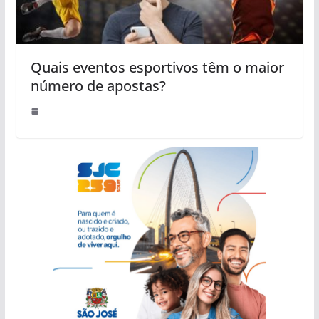
Quais eventos esportivos têm o maior
número de apostas?