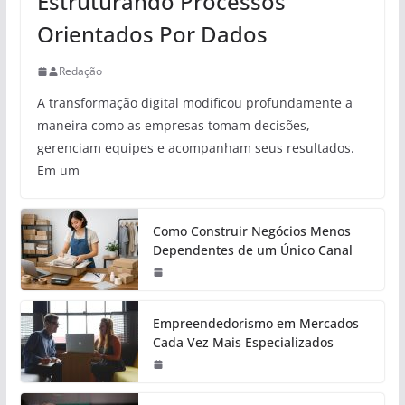
Estruturando Processos
Orientados Por Dados
Redação
A transformação digital modificou profundamente a
maneira como as empresas tomam decisões,
gerenciam equipes e acompanham seus resultados.
Em um
Como Construir Negócios Menos
Dependentes de um Único Canal
Empreendedorismo em Mercados
Cada Vez Mais Especializados