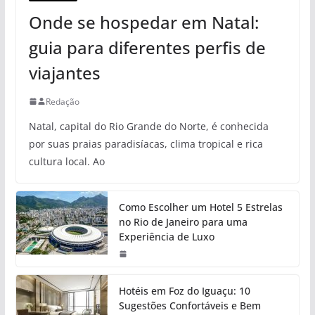
Onde se hospedar em Natal:
guia para diferentes perfis de
viajantes
Redação
Natal, capital do Rio Grande do Norte, é conhecida
por suas praias paradisíacas, clima tropical e rica
cultura local. Ao
Como Escolher um Hotel 5 Estrelas
no Rio de Janeiro para uma
Experiência de Luxo
Hotéis em Foz do Iguaçu: 10
Sugestões Confortáveis e Bem