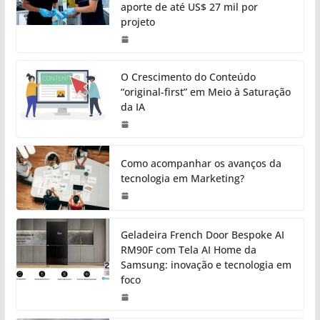
aporte de até US$ 27 mil por
projeto
O Crescimento do Conteúdo
“original-first” em Meio à Saturação
da IA
Como acompanhar os avanços da
tecnologia em Marketing?
Geladeira French Door Bespoke AI
RM90F com Tela AI Home da
Samsung: inovação e tecnologia em
foco