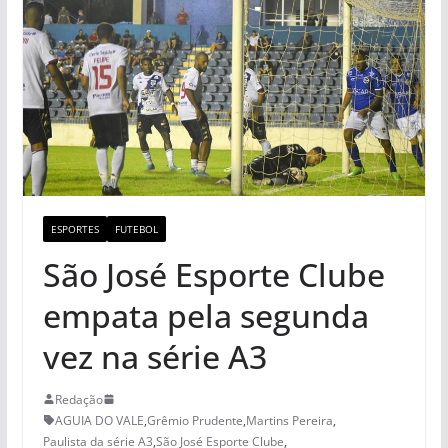
ESPORTES
FUTEBOL
São José Esporte Clube
empata pela segunda
vez na série A3
Redação
AGUIA DO VALE
,
Grêmio Prudente
,
Martins Pereira
,
Paulista da série A3
,
São José Esporte Clube
,