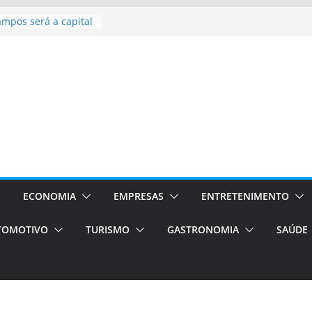
sil bolsas –
 para o segundo
ampos será a capital
iências únicas e
vos)
á de volta!
 Estão
rocessos Orientados
ÁXI E VAN
urismo em Porto
viços de transfer,
lados de alto padrão
ECONOMIA
EMPRESAS
ENTRETENIMENTO
TOMOTIVO
TURISMO
GASTRONOMIA
SAÚDE