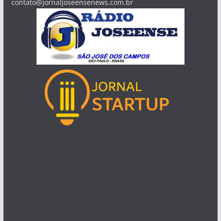
contato@jornaljoseensenews.com.br