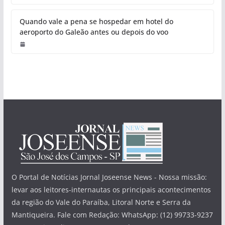
Quando vale a pena se hospedar em hotel do
aeroporto do Galeão antes ou depois do voo
O Portal de Notícias Jornal Joseense News - Nossa missão:
levar aos leitores-internautas os principais acontecimentos
da região do Vale do Paraíba, Litoral Norte e Serra da
Mantiqueira. Fale com Redação: WhatsApp: (12) 99733-9237