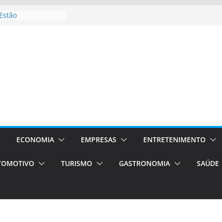
Estão
ocessos Orientados
I E VAN
rismo em Porto
ços de transfer,
ados de alto padrão
l bolsas –
para o segundo
pos será a capital
ncias únicas e
s)
ECONOMIA
EMPRESAS
ENTRETENIMENTO
de volta!
TOMOTIVO
TURISMO
GASTRONOMIA
SAÚDE