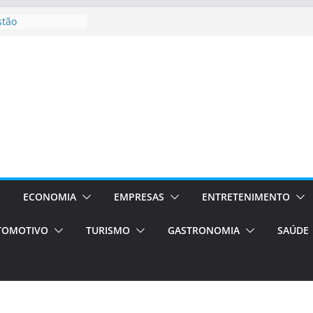
e volta!
stão
essos Orientados
 E VAN
smo em Porto
s de transfer,
os de alto padrão
bolsas –
ra o segundo
os será a capital
cias únicas e
ECONOMIA
EMPRESAS
ENTRETENIMENTO
TOMOTIVO
TURISMO
GASTRONOMIA
SAÚDE