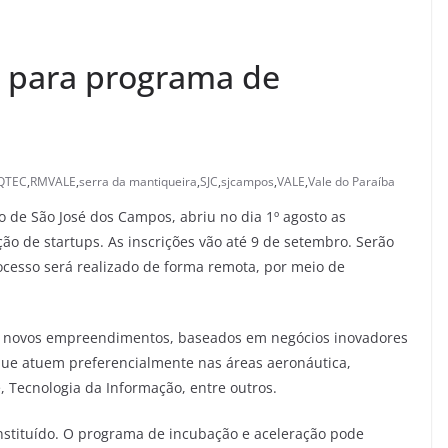
s para programa de
QTEC
,
RMVALE
,
serra da mantiqueira
,
SJC
,
sjcampos
,
VALE
,
Vale do Paraíba
o de São José dos Campos, abriu no dia 1º agosto as
ção de startups. As inscrições vão até 9 de setembro. Serão
rocesso será realizado de forma remota, por meio de
de novos empreendimentos, baseados em negócios inovadores
 que atuem preferencialmente nas áreas aeronáutica,
e, Tecnologia da Informação, entre outros.
onstituído. O programa de incubação e aceleração pode