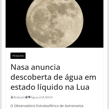
PESQUISA
Nasa anuncia
descoberta de água em
estado líquido na Lua
Redação
Água
,
LUA
,
NASA
O Observatório Estratosférico de Astronomia