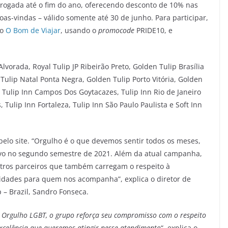
rrogada até o fim do ano, oferecendo desconto de 10% nas
as-vindas – válido somente até 30 de junho. Para participar,
ro
O Bom de Viajar
, usando o
promocode
PRIDE10, e
Alvorada, Royal Tulip JP Ribeirão Preto, Golden Tulip Brasília
Tulip Natal Ponta Negra, Golden Tulip Porto Vitória, Golden
Tulip Inn Campos Dos Goytacazes, Tulip Inn Rio de Janeiro
 Tulip Inn Fortaleza, Tulip Inn São Paulo Paulista e Soft Inn
elo site. “Orgulho é o que devemos sentir todos os meses,
ivo no segundo semestre de 2021. Além da atual campanha,
tros parceiros que também carregam o respeito à
idades para quem nos acompanha”, explica o diretor de
 – Brazil, Sandro Fonseca.
rgulho LGBT, o grupo reforça seu compromisso com o respeito
excelência que queremos atingir nesse atendimento
“, explica o