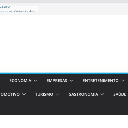
Estão
ocessos Orientados
I E VAN
rismo em Porto
ços de transfer,
ados de alto padrão
l bolsas –
para o segundo
pos será a capital
ncias únicas e
s)
ECONOMIA
EMPRESAS
ENTRETENIMENTO
de volta!
TOMOTIVO
TURISMO
GASTRONOMIA
SAÚDE