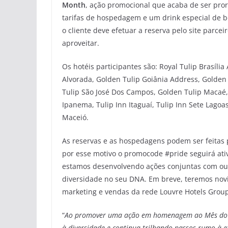
Month
, ação promocional que acaba de ser pro
tarifas de hospedagem e um drink especial de bo
o cliente deve efetuar a reserva pelo site parcei
aproveitar.
Os hotéis participantes são: Royal Tulip Brasília 
Alvorada, Golden Tulip Goiânia Address, Golden 
Tulip São José Dos Campos, Golden Tulip Macaé, 
Ipanema, Tulip Inn Itaguaí, Tulip Inn Sete Lagoas,
Maceió.
As reservas e as hospedagens podem ser feitas p
por esse motivo o promocode #pride seguirá at
estamos desenvolvendo ações conjuntas com ou
diversidade no seu DNA. Em breve, teremos nov
marketing e vendas da rede Louvre Hotels Group
“
Ao promover uma ação em homenagem ao Mês do O
à diversidade e continua trilhando passos rumo à 