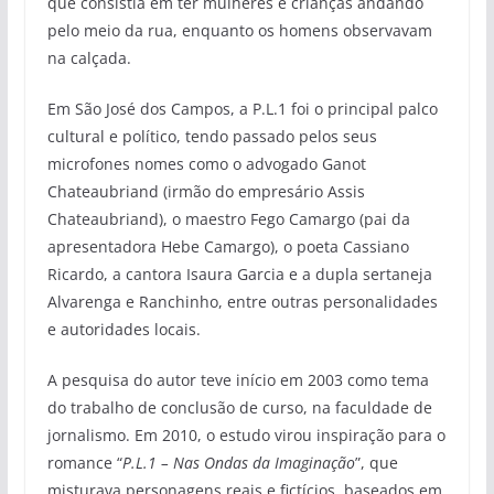
que consistia em ter mulheres e crianças andando
pelo meio da rua, enquanto os homens observavam
na calçada.
Em São José dos Campos, a P.L.1 foi o principal palco
cultural e político, tendo passado pelos seus
microfones nomes como o advogado Ganot
Chateaubriand (irmão do empresário Assis
Chateaubriand), o maestro Fego Camargo (pai da
apresentadora Hebe Camargo), o poeta Cassiano
Ricardo, a cantora Isaura Garcia e a dupla sertaneja
Alvarenga e Ranchinho, entre outras personalidades
e autoridades locais.
A pesquisa do autor teve início em 2003 como tema
do trabalho de conclusão de curso, na faculdade de
jornalismo. Em 2010, o estudo virou inspiração para o
romance “
P.L.1 – Nas Ondas da Imaginação
”, que
misturava personagens reais e fictícios, baseados em