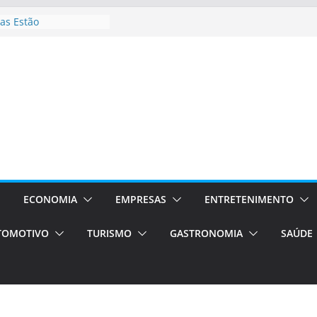
as Estão
 Processos Orientados
TÁXI E VAN
turismo em Porto
rviços de transfer,
aslados de alto padrão
asil bolsas –
as para o segundo
Campos será a capital
riências únicas e
ivos)
ECONOMIA
EMPRESAS
ENTRETENIMENTO
stá de volta!
TOMOTIVO
TURISMO
GASTRONOMIA
SAÚDE