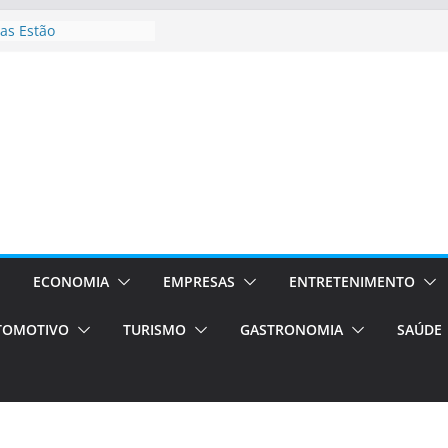
as Estão
 Processos Orientados
TÁXI E VAN
turismo em Porto
rviços de transfer,
aslados de alto padrão
asil bolsas –
as para o segundo
Campos será a capital
riências únicas e
ivos)
ECONOMIA
EMPRESAS
ENTRETENIMENTO
stá de volta!
TOMOTIVO
TURISMO
GASTRONOMIA
SAÚDE