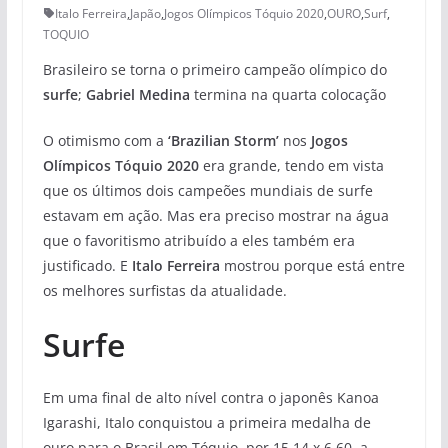
Italo Ferreira
,
Japão
,
Jogos Olímpicos Tóquio 2020
,
OURO
,
Surf
,
TOQUIO
Brasileiro se torna o primeiro campeão olímpico do
surfe
;
Gabriel Medina
termina na quarta colocação
O otimismo com a
‘Brazilian Storm’
nos
Jogos
Olímpicos Tóquio 2020
era grande, tendo em vista
que os últimos dois campeões mundiais de surfe
estavam em ação. Mas era preciso mostrar na água
que o favoritismo atribuído a eles também era
justificado. E
Italo Ferreira
mostrou porque está entre
os melhores surfistas da atualidade.
Surfe
Em uma final de alto nível contra o japonês Kanoa
Igarashi, Italo conquistou a primeira medalha de
ouro para o Brasil em Tóquio, por 15.14 x 6.60, a