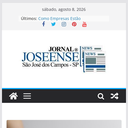
Pular
sábado, agosto 8, 2026
para
Últimos:
Como Empresas Estão
o
Estruturando Processos Orientados
Por Dados
conteúdo
ZENON TOUR TÁXI E VAN
impulsiona o turismo em Porto
Seguro com serviços de transfer,
passeios e traslados de alto padrão
Educa Mais Brasil bolsas –
lançadas vagas para o segundo
semestre!
São José dos Campos será a capital
do vinho(experiências únicas e
rótulos exclusivos)
A Feimalhas está de volta!