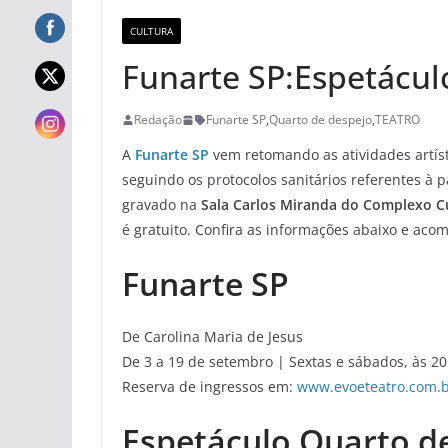
CULTURA
Funarte S​​​​​​​P:Espet
Redação
Funarte S​​​​​​​P
,
Quarto de despejo
,
TEATRO
A
Funarte S​​​​​​​P
vem retomando as atividades artíst
seguindo os protocolos sanitários referentes à
gravado na
Sala Carlos Miranda do Complexo Cu
é gratuito. Confira as informações abaixo e a
Funarte S​​​​​​​P
De Carolina Maria de Jesus
De 3 a 19 de setembro | Sextas e sábados, às 2
Reserva de ingressos em:
www.evoeteatro.com.
Espetáculo Quarto d