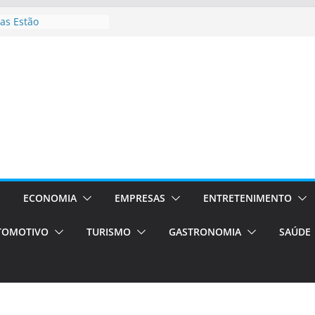
as Estão
 Processos Orientados
TÁXI E VAN
turismo em Porto
rviços de transfer,
aslados de alto padrão
asil bolsas –
as para o segundo
Campos será a capital
riências únicas e
ivos)
ECONOMIA
EMPRESAS
ENTRETENIMENTO
stá de volta!
TOMOTIVO
TURISMO
GASTRONOMIA
SAÚDE