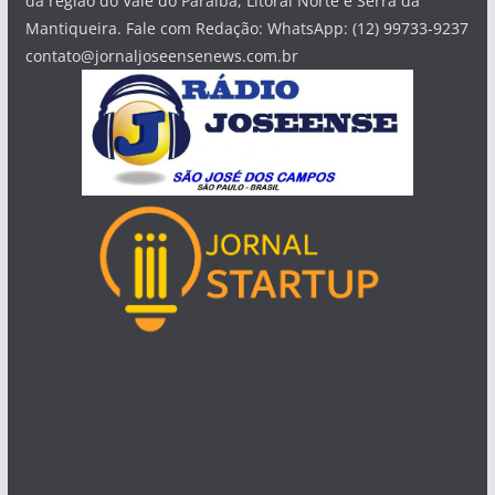
da região do Vale do Paraíba, Litoral Norte e Serra da
Mantiqueira. Fale com Redação: WhatsApp: (12) 99733-9237
contato@jornaljoseensenews.com.br