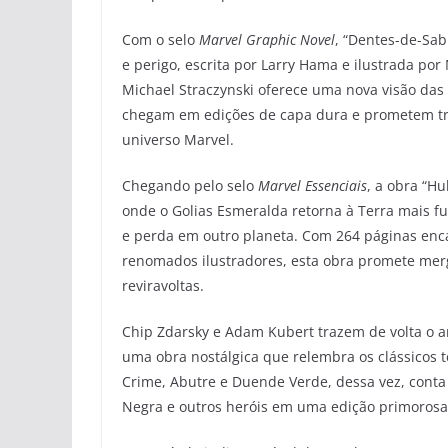
Com o selo
Marvel Graphic Novel
, “Dentes-de-Sa
e perigo, escrita por Larry Hama e ilustrada por
Michael Straczynski oferece uma nova visão das
chegam em edições de capa dura e prometem tran
universo Marvel.
Chegando pelo selo
Marvel Essenciais
, a obra “H
onde o Golias Esmeralda retorna à Terra mais f
e perda em outro planeta. Com 264 páginas enc
renomados ilustradores, esta obra promete merg
reviravoltas.
Chip Zdarsky e Adam Kubert trazem de volta o 
uma obra nostálgica que relembra os clássicos t
Crime, Abutre e Duende Verde, dessa vez, cont
Negra e outros heróis em uma edição primorosa