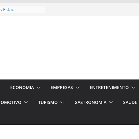
 Estão
rocessos Orientados
ÁXI E VAN
urismo em Porto
viços de transfer,
lados de alto padrão
sil bolsas –
 para o segundo
ampos será a capital
iências únicas e
vos)
ECONOMIA
EMPRESAS
ENTRETENIMENTO
á de volta!
TOMOTIVO
TURISMO
GASTRONOMIA
SAÚDE