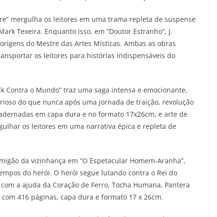
bre” mergulha os leitores em uma trama repleta de suspense
 Mark Texeira. Enquanto isso, em “Doutor Estranho”, J.
 origens do Mestre das Artes Místicas. Ambas as obras
sportar os leitores para histórias indispensáveis do
ulk Contra o Mundo” traz uma saga intensa e emocionante,
urioso do que nunca após uma jornada de traição, revolução
adernadas em capa dura e no formato 17x26cm, e arte de
ulhar os leitores em uma narrativa épica e repleta de
amigão da vizinhança em “O Espetacular Homem-Aranha”,
empos do herói. O herói segue lutando contra o Rei do
a com a ajuda da Coração de Ferro, Tocha Humana, Pantera
 com 416 páginas, capa dura e formato 17 x 26cm.