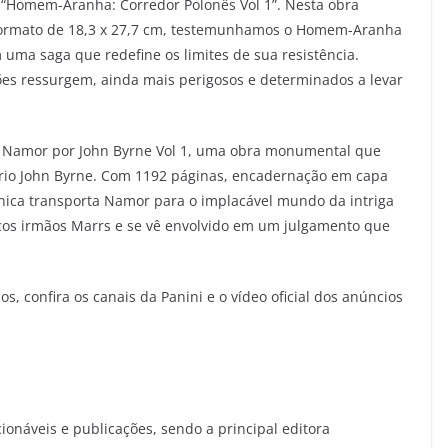
 “Homem-Aranha: Corredor Polonês Vol 1”. Nesta obra
formato de 18,3 x 27,7 cm, testemunhamos o Homem-Aranha
 uma saga que redefine os limites de sua resistência.
lões ressurgem, ainda mais perigosos e determinados a levar
e Namor por John Byrne Vol 1, uma obra monumental que
ário John Byrne. Com 1192 páginas, encadernação em capa
cônica transporta Namor para o implacável mundo da intriga
icos irmãos Marrs e se vê envolvido em um julgamento que
s, confira os canais da Panini e o vídeo oficial dos anúncios
onáveis ​​e publicações, sendo a principal editora