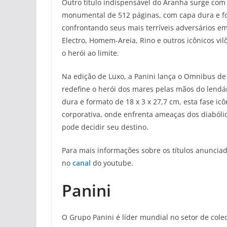
Outro título indispensável do Aranha surge com
monumental de 512 páginas, com capa dura e 
confrontando seus mais terríveis adversários em
Electro, Homem-Areia, Rino e outros icônicos vi
o herói ao limite.
Na edição de Luxo, a Panini lança o Omnibus d
redefine o herói dos mares pelas mãos do lend
dura e formato de 18 x 3 x 27,7 cm, esta fase i
corporativa, onde enfrenta ameaças dos diaból
pode decidir seu destino.
Para mais informações sobre os títulos anunciado
no
canal
do youtube.
Panini
O Grupo Panini é líder mundial no setor de coleci