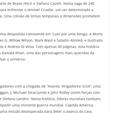
rte de Bryan Hitch e Stefano Caselli. Nesta saga de 240
para enfrentar o temível Criador, um ser determinado a
ça. Uma colisão de linhas temporais e dimensões prometem
a uma despedida comovente em “Luto por uma Amiga: A Morte
es G. Willow Wilson, Mark Waid e Saladin Ahmed, e ilustrada
s e Andrea Di Vitoa. Com apenas 40 páginas, esta história
 Kamala Khan, uma das personagens mais queridas da
lvar o universo.
ngadores com a chegada de “Avante, Vingadores! 6/24”, uma
uggan, J. Michael Straczynski e John Ridley unem forças com
 e Stefano Landini. Nesta história, líderes mundiais tombam,
mpedir uma iminente guerra mundial. Capitão América,
uma missão desesperada para deter o avanço do caos.