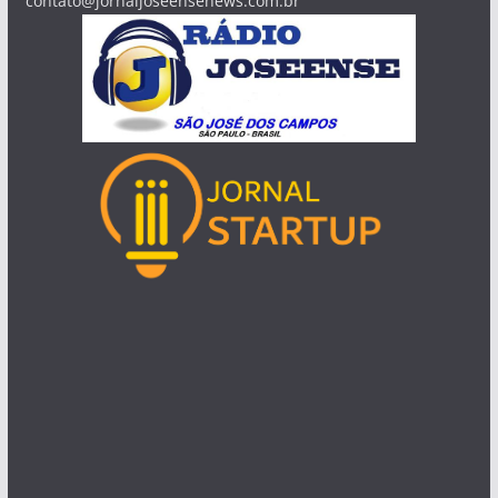
contato@jornaljoseensenews.com.br