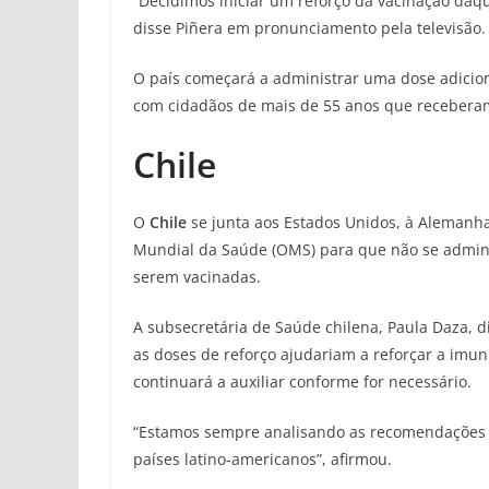
“Decidimos iniciar um reforço da vacinação daq
disse Piñera em pronunciamento pela televisão.
O país começará a administrar uma dose adicion
com cidadãos de mais de 55 anos que receberam
Chile
O
Chile
se junta aos Estados Unidos, à Alemanh
Mundial da Saúde (OMS) para que não se admini
serem vacinadas.
A subsecretária de Saúde chilena, Paula Daza, 
as doses de reforço ajudariam a reforçar a imun
continuará a auxiliar conforme for necessário.
“Estamos sempre analisando as recomendações e
países latino-americanos”, afirmou.