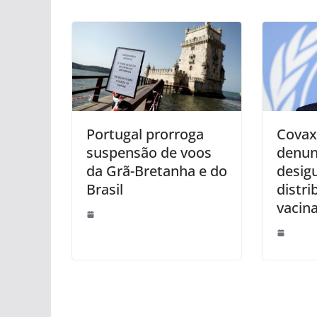
Portugal prorroga
Covax
suspensão de voos
denun
da Grã-Bretanha e do
desig
Brasil
distri
vacin