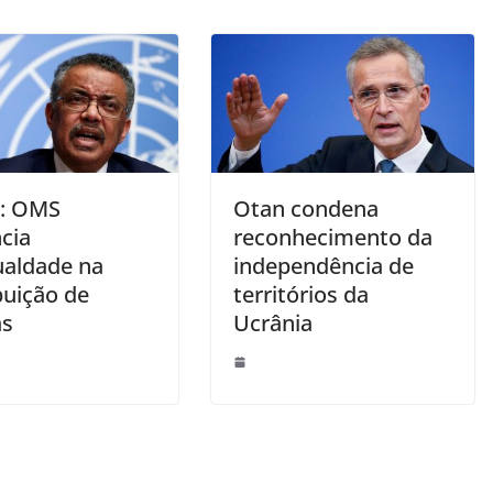
: OMS
Otan condena
cia
reconhecimento da
ualdade na
independência de
buição de
territórios da
as
Ucrânia