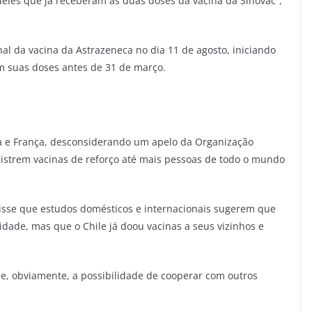
ueles que já receberam as duas doses da vacina da Sinovac”,
al da vacina da Astrazeneca no dia 11 de agosto, iniciando
 suas doses antes de 31 de março.
a e França, desconsiderando um apelo da Organização
strem vacinas de reforço até mais pessoas de todo o mundo
disse que estudos domésticos e internacionais sugerem que
idade, mas que o Chile já doou vacinas a seus vizinhos e
, obviamente, a possibilidade de cooperar com outros