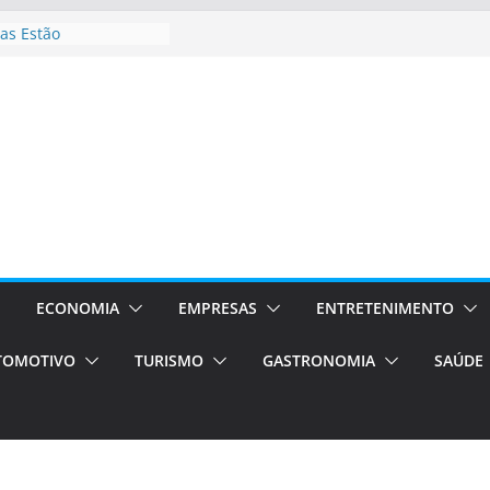
as Estão
 Processos Orientados
TÁXI E VAN
turismo em Porto
rviços de transfer,
aslados de alto padrão
asil bolsas –
as para o segundo
Campos será a capital
riências únicas e
ivos)
ECONOMIA
EMPRESAS
ENTRETENIMENTO
stá de volta!
TOMOTIVO
TURISMO
GASTRONOMIA
SAÚDE