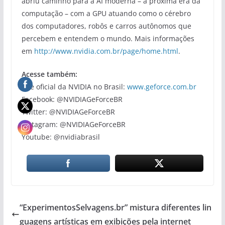
abriu caminho para a AI moderna – a próxima era da
computação – com a GPU atuando como o cérebro
dos computadores, robôs e carros autônomos que
percebem e entendem o mundo. Mais informações
em
http://www.nvidia.com.br/page/home.html
.
Acesse também:
Site oficial da NVIDIA no Brasil:
www.geforce.com.br
Facebook: @NVIDIAGeForceBR
Twitter: @NVIDIAGeForceBR
Instagram: @NVIDIAGeForceBR
Youtube: @nvidiabrasil
“ExperimentosSelvagens.br” mistura diferentes lin
guagens artísticas em exibições pela internet