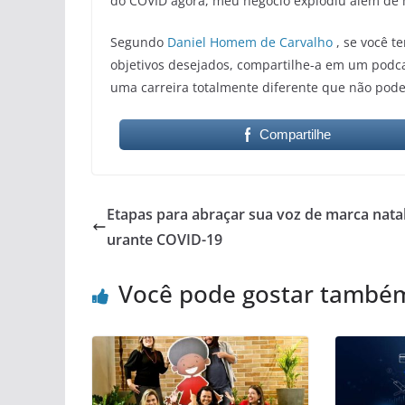
do COVID agora, meu negócio explodiu além de 
Segundo
Daniel Homem de Carvalho
, se você t
objetivos desejados, compartilhe-a em um podc
uma carreira totalmente diferente que não pode
Compartilhe
Etapas para abraçar sua voz de marca natal
urante COVID-19
Você pode gostar també