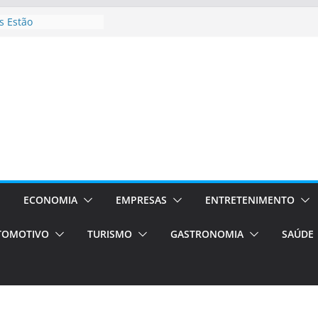
 Estão
rocessos Orientados
ÁXI E VAN
urismo em Porto
viços de transfer,
lados de alto padrão
sil bolsas –
 para o segundo
ampos será a capital
iências únicas e
vos)
ECONOMIA
EMPRESAS
ENTRETENIMENTO
á de volta!
TOMOTIVO
TURISMO
GASTRONOMIA
SAÚDE