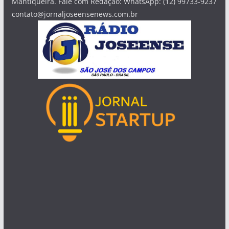
Mantiqueira. Fale com Redação: WhatsApp: (12) 99733-9237
contato@jornaljoseensenews.com.br