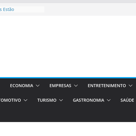
 Estão
rocessos Orientados
ÁXI E VAN
urismo em Porto
viços de transfer,
lados de alto padrão
sil bolsas –
 para o segundo
ampos será a capital
iências únicas e
vos)
ECONOMIA
EMPRESAS
ENTRETENIMENTO
á de volta!
TOMOTIVO
TURISMO
GASTRONOMIA
SAÚDE