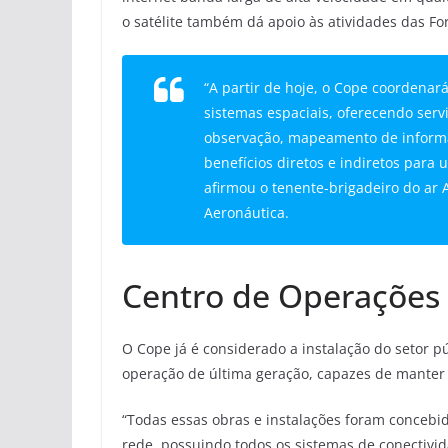
o satélite também dá apoio às atividades das Fo
“A partir de hoje, o Cope coordenar
sistemas espaciais, oferecendo servi
observação, mapeamento de informa
benefícios diretos e indiretos para 
afirmou o tenente-brigadeiro do ar
Aeronáutica.
Centro de Operações E
O Cope já é considerado a instalação do setor 
operação de última geração, capazes de mante
“Todas essas obras e instalações foram concebi
rede, possuindo todos os sistemas de conectivi