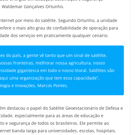
s, Waldemar Gonçalves Ortunho.
 internet por meio do satélite. Segundo Ortunho, a unidade
confere o mais alto grau de confiabilidade de operação para
idade dos serviços em praticamente qualquer cenário.
s do país, a gente vê tanto que um sinal de satélite,
nossas fronteiras, melhorar nossa agricultura, nosso
idade gigantesca em todo o nosso litoral. Satélites são
s aqui uma organização que tem essa capacidade”,
ologia e Inovações, Marcos Pontes.
ém destacou o papel do Satélite Geoestacionário de Defesa e
ocidade, especialmente para as áreas de educação e
o e segurança de todos os brasileiros. Ele permite ao
rnet banda larga para universidades, escolas, hospitais,