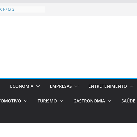
 Estão
rocessos Orientados
ÁXI E VAN
urismo em Porto
viços de transfer,
lados de alto padrão
sil bolsas –
 para o segundo
ampos será a capital
iências únicas e
vos)
ECONOMIA
EMPRESAS
ENTRETENIMENTO
á de volta!
TOMOTIVO
TURISMO
GASTRONOMIA
SAÚDE