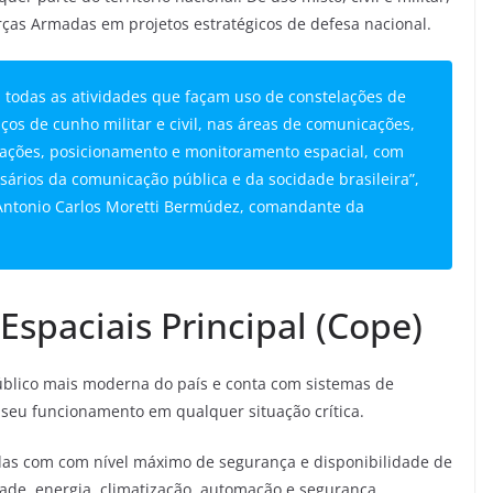
rças Armadas em projetos estratégicos de defesa nacional.
á todas as atividades que façam uso de constelações de
ços de cunho militar e civil, nas áreas de comunicações,
ções, posicionamento e monitoramento espacial, com
usários da comunicação pública e da socidade brasileira”,
 Antonio Carlos Moretti Bermúdez, comandante da
spaciais Principal (Cope)
público mais moderna do país e conta com sistemas de
r seu funcionamento em qualquer situação crítica.
das com com nível máximo de segurança e disponibilidade de
dade, energia, climatização, automação e segurança