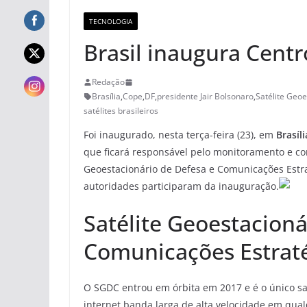
TECNOLOGIA
Brasil inaugura Cent
Redação
Brasília
,
Cope
,
DF
,
presidente Jair Bolsonaro
,
Satélite Geo
satélites brasileiros
Foi inaugurado, nesta terça-feira (23), em
Brasíli
que ficará responsável pelo monitoramento e co
Geoestacionário de Defesa e Comunicações Estra
autoridades participaram da inauguração.
Satélite Geoestacioná
Comunicações Estrat
O SGDC entrou em órbita em 2017 e é o único sa
internet banda larga de alta velocidade em qualqu