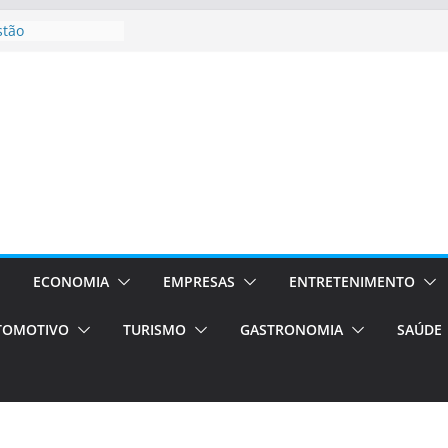
stão
essos Orientados
 E VAN
smo em Porto
s de transfer,
os de alto padrão
bolsas –
ra o segundo
os será a capital
cias únicas e
ECONOMIA
EMPRESAS
ENTRETENIMENTO
e volta!
TOMOTIVO
TURISMO
GASTRONOMIA
SAÚDE