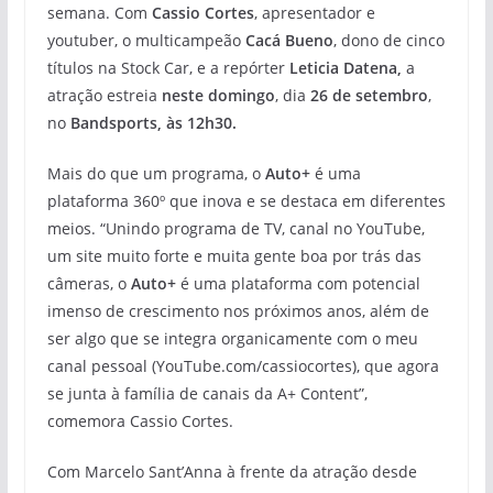
semana. Com
Cassio Cortes
, apresentador e
youtuber, o multicampeão
Cacá Bueno
, dono de cinco
títulos na Stock Car, e a repórter
Leticia Datena,
a
atração estreia
neste domingo
, dia
26 de setembro
,
no
Bandsports, às 12h30.
Mais do que um programa, o
Auto+
é uma
plataforma 360º que inova e se destaca em diferentes
meios. “Unindo programa de TV, canal no YouTube,
um site muito forte e muita gente boa por trás das
câmeras, o
Auto+
é uma plataforma com potencial
imenso de crescimento nos próximos anos, além de
ser algo que se integra organicamente com o meu
canal pessoal (YouTube.com/cassiocortes), que agora
se junta à família de canais da A+ Content”,
comemora Cassio Cortes.
Com Marcelo Sant’Anna à frente da atração desde