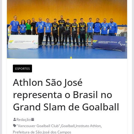
ESPORTES
Athlon São José
representa o Brasil no
Grand Slam de Goalball
Redação
"Vancouver Goalball Club"
,
Goalball
,
Instituto Athlon
,
Prefeitura de São José dos Campos