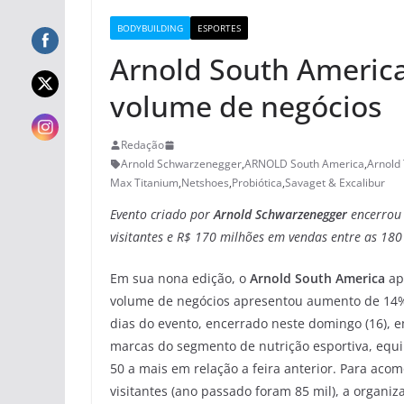
BODYBUILDING
ESPORTES
Arnold South America
volume de negócios
Redação
Arnold Schwarzenegger
,
ARNOLD South America
,
Arnold 
Max Titanium
,
Netshoes
,
Probiótica
,
Savaget & Excalibur
Evento criado por
Arnold Schwarzenegger
encerrou 
visitantes e R$ 170 milhões em vendas entre as 18
Em sua nona edição, o
Arnold South America
ap
volume de negócios apresentou aumento de 14%,
dias do evento, encerrado neste domingo (16), 
marcas do segmento de nutrição esportiva, equi
50 a mais em relação a feira anterior. Para aco
visitantes (ano passado foram 85 mil), a organi