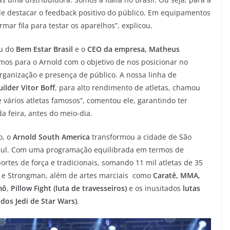
le destacar o feedback positivo do público. Em equipamentos
mar fila para testar os aparelhos”, explicou.
u do
Bem Estar Brasil
e o
CEO da empresa, Matheus
emos para o Arnold com o objetivo de nos posicionar no
ganização e presença de público. A nossa linha de
ilder
Vitor Boff
, para alto rendimento de atletas, chamou
e vários atletas famosos”, comentou ele, garantindo ter
a feira, antes do meio-dia.
o, o
Arnold South America
transformou a cidade de São
 Sul. Com uma programação equilibrada em termos de
rtes de força e tradicionais, somando 11 mil atletas de 35
e Strongman, além de artes marciais como
Caratê, MMA,
mô
,
Pillow Fight (luta de travesseiros)
e os inusitados
lutas
 dos Jedi de Star Wars)
.