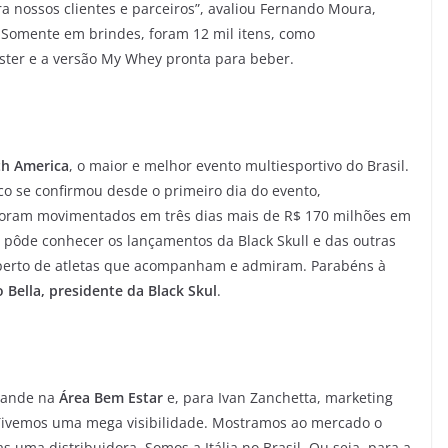
a nossos clientes e parceiros”, avaliou Fernando Moura,
. Somente em brindes, foram 12 mil itens, como
oster e a versão My Whey pronta para beber.
th America
, o maior e melhor evento multiesportivo do Brasil.
co se confirmou desde o primeiro dia do evento,
 foram movimentados em três dias mais de R$ 170 milhões em
o pôde conhecer os lançamentos da Black Skull e das outras
 perto de atletas que acompanham e admiram. Parabéns à
 Bella, presidente da Black Skul
.
tande na
Área Bem Estar
e, para Ivan Zanchetta, marketing
Tivemos uma mega visibilidade. Mostramos ao mercado o
uma distribuidora. Somos a Itália no Brasil. Ou seja, para a