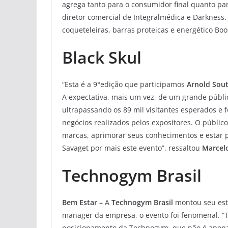
agrega tanto para o consumidor final quanto par
diretor comercial de Integralmédica e Darkness
coqueteleiras, barras proteicas e energético Bo
Black Skul
“Esta é a 9°edição que participamos
Arnold Sou
A expectativa, mais um vez, de um grande públi
ultrapassando os 89 mil visitantes esperados e
negócios realizados pelos expositores. O públic
marcas, aprimorar seus conhecimentos e estar
Savaget por mais este evento”, ressaltou
Marcelo
Technogym Brasil
Bem Estar –
A
Technogym Brasil
montou seu es
manager da empresa, o evento foi fenomenal. “
posicionamento da Technogym, que não é apenas 