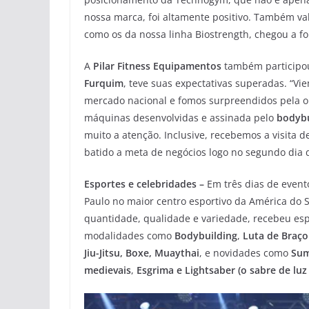
nossa marca, foi altamente positivo. Também va
como os da nossa linha Biostrength, chegou a for
A
Pilar Fitness Equipamentos
também participo
Furquim
, teve suas expectativas superadas. “Vi
mercado nacional e fomos surpreendidos pela or
máquinas desenvolvidas e assinada pelo
bodybu
muito a atenção. Inclusive, recebemos a visita d
batido a meta de negócios logo no segundo dia d
Esportes e celebridades –
Em três dias de event
Paulo no maior centro esportivo da América do
quantidade, qualidade e variedade, recebeu espo
modalidades como
Bodybuilding
,
Luta de Braço
Jiu-Jitsu, Boxe, Muaythai
, e novidades como
Su
medievais
,
Esgrima e Lightsaber (o sabre de luz