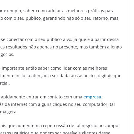
or exemplo, saber como adotar as melhores práticas para
ão com o seu público, garantindo não só o seu retorno, mas
se conectar com o seu público-alvo, já que é a partir dessa
es resultados não apenas no presente, mas também a longo
gócios.
é importante então saber como lidar com as melhores
mente inclui a atenção a ser dada aos aspectos digitais que
cial.
rapidamente entrar em contato com uma
empresa
és da internet com alguns cliques no seu computador, tal
ma geral.
itais que aumentem a repercussão de tal negócio no campo
versos usuários que podem ser possíveis clientes desse