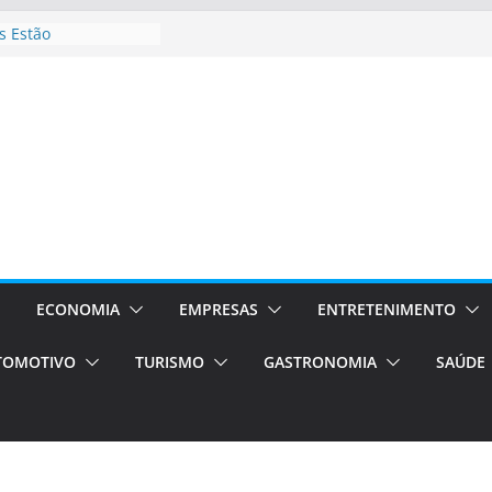
 Estão
rocessos Orientados
ÁXI E VAN
urismo em Porto
viços de transfer,
lados de alto padrão
sil bolsas –
 para o segundo
ampos será a capital
iências únicas e
vos)
ECONOMIA
EMPRESAS
ENTRETENIMENTO
á de volta!
TOMOTIVO
TURISMO
GASTRONOMIA
SAÚDE