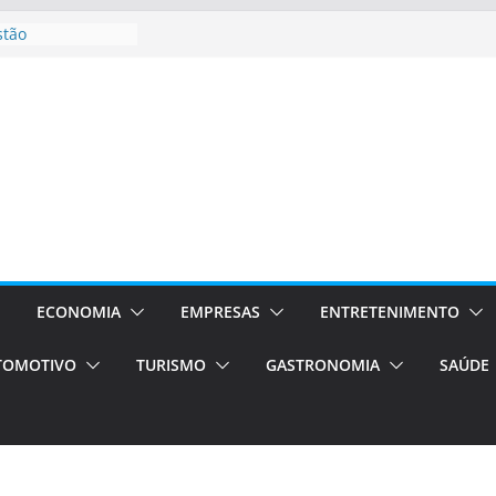
stão
essos Orientados
 E VAN
smo em Porto
s de transfer,
os de alto padrão
bolsas –
ra o segundo
os será a capital
cias únicas e
ECONOMIA
EMPRESAS
ENTRETENIMENTO
e volta!
TOMOTIVO
TURISMO
GASTRONOMIA
SAÚDE