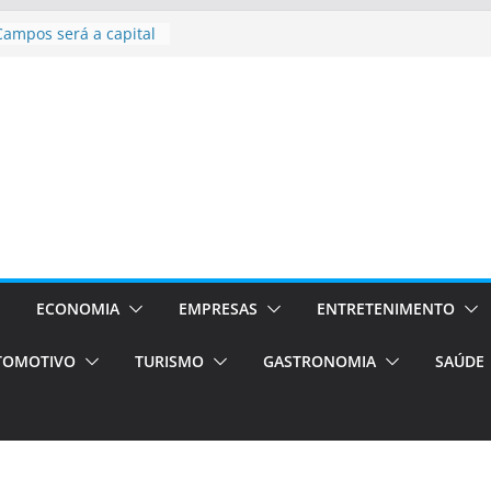
Campos será a capital
riências únicas e
ivos)
stá de volta!
as Estão
 Processos Orientados
TÁXI E VAN
turismo em Porto
rviços de transfer,
aslados de alto padrão
asil bolsas –
as para o segundo
ECONOMIA
EMPRESAS
ENTRETENIMENTO
TOMOTIVO
TURISMO
GASTRONOMIA
SAÚDE