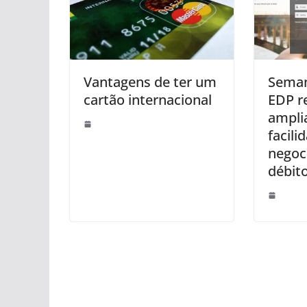
Vantagens de ter um
Seman
cartão internacional
EDP r
ampli
facili
negoc
débit