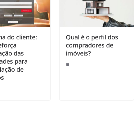
a do cliente:
Qual é o perfil dos
eforça
compradores de
ação das
imóveis?
dades para
iação de
os