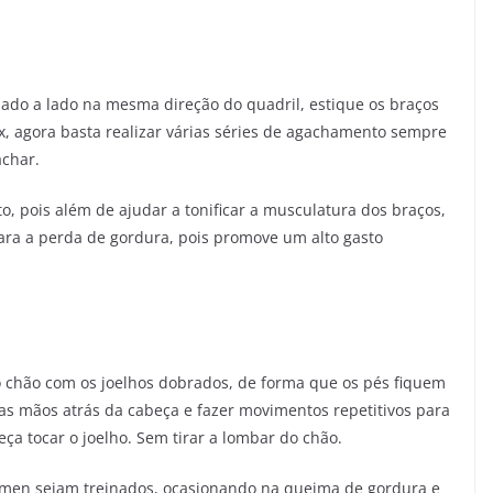
lado a lado na mesma direção do quadril, estique os braços
ax, agora basta realizar várias séries de agachamento sempre
achar.
, pois além de ajudar a tonificar a musculatura dos braços,
ra a perda de gordura, pois promove um alto gasto
o chão com os joelhos dobrados, de forma que os pés fiquem
r as mãos atrás da cabeça e fazer movimentos repetitivos para
eça tocar o joelho. Sem tirar a lombar do chão.
ômen sejam treinados, ocasionando na queima de gordura e