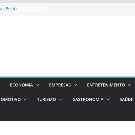
as Estão
 Processos Orientados
TÁXI E VAN
turismo em Porto
rviços de transfer,
aslados de alto padrão
asil bolsas –
as para o segundo
Campos será a capital
riências únicas e
ivos)
ECONOMIA
EMPRESAS
ENTRETENIMENTO
stá de volta!
TOMOTIVO
TURISMO
GASTRONOMIA
SAÚDE