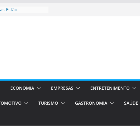
as Estão
 Processos Orientados
TÁXI E VAN
turismo em Porto
rviços de transfer,
aslados de alto padrão
asil bolsas –
as para o segundo
Campos será a capital
riências únicas e
ivos)
ECONOMIA
EMPRESAS
ENTRETENIMENTO
stá de volta!
TOMOTIVO
TURISMO
GASTRONOMIA
SAÚDE