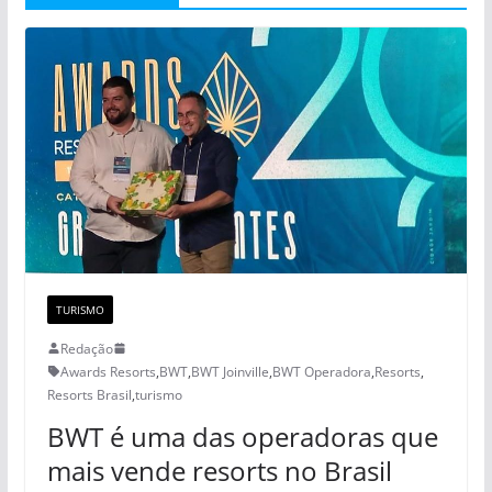
TURISMO
Redação
Awards Resorts
,
BWT
,
BWT Joinville
,
BWT Operadora
,
Resorts
,
Resorts Brasil
,
turismo
BWT é uma das operadoras que
mais vende resorts no Brasil