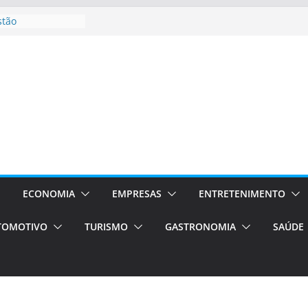
stão
essos Orientados
 E VAN
smo em Porto
s de transfer,
os de alto padrão
bolsas –
ra o segundo
os será a capital
cias únicas e
ECONOMIA
EMPRESAS
ENTRETENIMENTO
e volta!
TOMOTIVO
TURISMO
GASTRONOMIA
SAÚDE