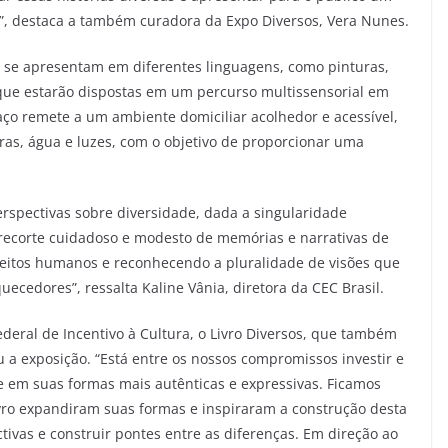
”, destaca a também curadora da Expo Diversos, Vera Nunes.
a se apresentam em diferentes linguagens, como pinturas,
, que estarão dispostas em um percurso multissensorial em
aço remete a um ambiente domiciliar acolhedor e acessível,
as, água e luzes, com o objetivo de proporcionar uma
erspectivas sobre diversidade, dada a singularidade
recorte cuidadoso e modesto de memórias e narrativas de
ireitos humanos e reconhecendo a pluralidade de visões que
uecedores”, ressalta Kaline Vânia, diretora da CEC Brasil.
ederal de Incentivo à Cultura, o Livro Diversos, que também
u a exposição. “Está entre os nossos compromissos investir e
de em suas formas mais autênticas e expressivas. Ficamos
ivro expandiram suas formas e inspiraram a construção desta
tivas e construir pontes entre as diferenças. Em direção ao