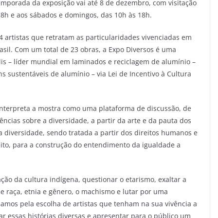
temporada da exposição vai até 8 de dezembro, com visitação
s 18h e aos sábados e domingos, das 10h às 18h.
14 artistas que retratam as particularidades vivenciadas em
rasil. Com um total de 23 obras, a Expo Diversos é uma
lis – líder mundial em laminados e reciclagem de alumínio –
 sustentáveis de alumínio – via Lei de Incentivo à Cultura
interpreta a mostra como uma plataforma de discussão, de
cias sobre a diversidade, a partir da arte e da pauta dos
a diversidade, sendo tratada a partir dos direitos humanos e
eito, para a construção do entendimento da igualdade a
ação da cultura indígena, questionar o etarismo, exaltar a
e raça, etnia e gênero, o machismo e lutar por uma
mamos pela escolha de artistas que tenham na sua vivência a
r essas histórias diversas e apresentar para o público um