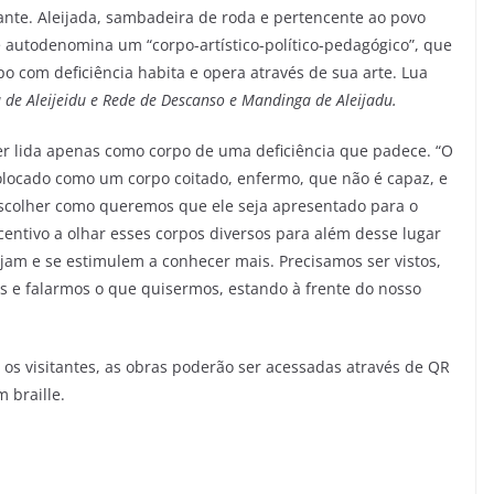
ante. Aleijada, sambadeira de roda e pertencente ao povo
se autodenomina um “corpo-artístico-político-pedagógico”, que
po com deficiência habita e opera através de sua arte. Lua
 de Aleijeidu e Rede de Descanso e Mandinga de Aleijadu.
ser lida apenas como corpo de uma deficiência que padece. “O
olocado como um corpo coitado, enfermo, que não é capaz, e
escolher como queremos que ele seja apresentado para o
entivo a olhar esses corpos diversos para além desse lugar
jam e se estimulem a conhecer mais. Precisamos ser vistos,
os e falarmos o que quisermos, estando à frente do nosso
a os visitantes, as obras poderão ser acessadas através de QR
 braille.