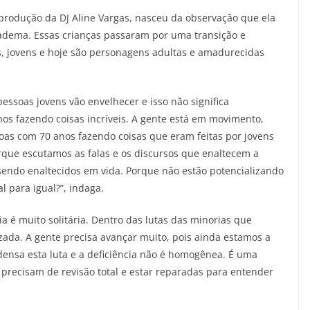
produção da DJ Aline Vargas, nasceu da observação que ela
adema. Essas crianças passaram por uma transição e
 jovens e hoje são personagens adultas e amadurecidas
essoas jovens vão envelhecer e isso não significa
s fazendo coisas incríveis. A gente está em movimento,
soas com 70 anos fazendo coisas que eram feitas por jovens
rque escutamos as falas e os discursos que enaltecem a
 sendo enaltecidos em vida. Porque não estão potencializando
l para igual?”, indaga.
ia é muito solitária. Dentro das lutas das minorias que
zada. A gente precisa avançar muito, pois ainda estamos a
ensa esta luta e a deficiência não é homogênea. É uma
precisam de revisão total e estar reparadas para entender