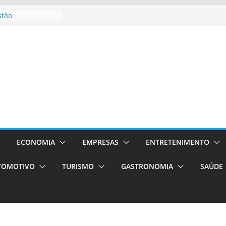
stão
essos Orientados
 E VAN
smo em Porto
s de transfer,
os de alto padrão
bolsas –
ra o segundo
os será a capital
cias únicas e
ECONOMIA
EMPRESAS
ENTRETENIMENTO
e volta!
TOMOTIVO
TURISMO
GASTRONOMIA
SAÚDE