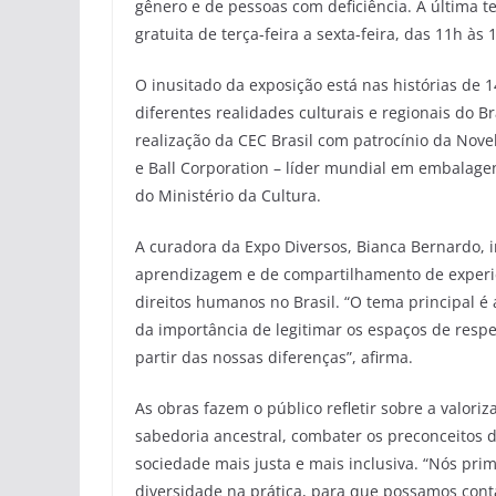
gênero e de pessoas com deficiência. A última 
gratuita de terça-feira a sexta-feira, das 11h à
O inusitado da exposição está nas histórias de 
diferentes realidades culturais e regionais do B
realização da CEC Brasil com patrocínio da Nove
e Ball Corporation – líder mundial em embalagens
do Ministério da Cultura.
A curadora da Expo Diversos, Bianca Bernardo, 
aprendizagem e de compartilhamento de experiên
direitos humanos no Brasil. “O tema principal é 
da importância de legitimar os espaços de resp
partir das nossas diferenças”, afirma.
As obras fazem o público refletir sobre a valoriz
sabedoria ancestral, combater os preconceitos d
sociedade mais justa e mais inclusiva. “Nós pri
diversidade na prática, para que possamos conta