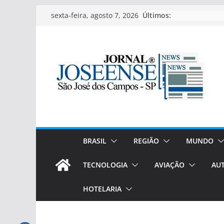
Pular
Últimos:
sexta-feira, agosto 7, 2026
para
o
conteúdo
BRASIL
REGIÃO
MUNDO
TECNOLOGIA
AVIAÇÃO
AU
HOTELARIA