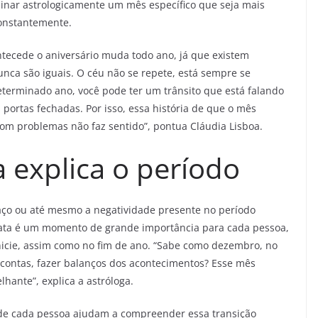
minar astrologicamente um mês específico que seja mais
onstantemente.
tecede o aniversário muda todo ano, já que existem
unca são iguais. O céu não se repete, está sempre se
erminado ano, você pode ter um trânsito que está falando
portas fechadas. Por isso, essa história de que o mês
com problemas não faz sentido”, pontua Cláudia Lisboa.
a explica o período
saço ou até mesmo a negatividade presente no período
 data é um momento de grande importância para cada pessoa,
nicie, assim como no fim de ano. “Sabe como dezembro, no
 contas, fazer balanços dos acontecimentos? Esse mês
hante”, explica a astróloga.
 de cada pessoa ajudam a compreender essa transição