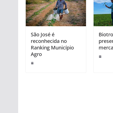
São José é
Biotr
reconhecida no
prese
Ranking Município
merc
Agro