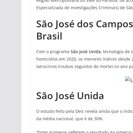
Região Metropolitana do Vale do Paraíba, de aco
Especializada de Investigações Criminais) de São
São José dos Campo
Brasil
Com o programa
São José Unida
, tecnologia de 
homicídios em 2020, os menores índices desde 2
latrocínios (roubos seguidos de morte) no ano p
São José Unida
O estudo feito pela Deic revela ainda que o índ
da média nacional, que é de 30%.
“Estes números refletem o resultado da integraçã