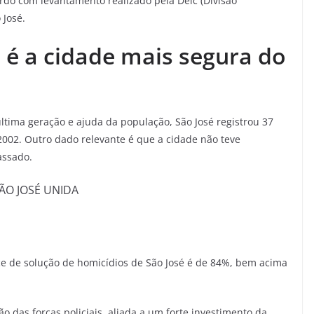
rdo com levantamento realizado pela Deic (Divisão
 José.
s
é a cidade mais segura do
última geração e ajuda da população, São José registrou 37
002. Outro dado relevante é que a cidade não teve
assado.
ice de solução de homicídios de São José é de 84%, bem acima
o das forças policiais, aliada a um forte investimento da