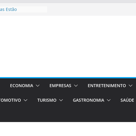
as Estão
 Processos Orientados
TÁXI E VAN
turismo em Porto
rviços de transfer,
aslados de alto padrão
asil bolsas –
as para o segundo
Campos será a capital
riências únicas e
ivos)
ECONOMIA
EMPRESAS
ENTRETENIMENTO
stá de volta!
TOMOTIVO
TURISMO
GASTRONOMIA
SAÚDE