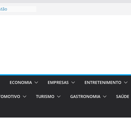
stão
essos Orientados
 E VAN
smo em Porto
s de transfer,
os de alto padrão
bolsas –
ra o segundo
os será a capital
cias únicas e
ECONOMIA
EMPRESAS
ENTRETENIMENTO
e volta!
TOMOTIVO
TURISMO
GASTRONOMIA
SAÚDE