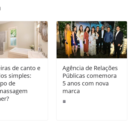
m
iras de canto e
Agência de Relações
os simples:
Públicas comemora
ipo de
5 anos com nova
omassagem
marca
her?