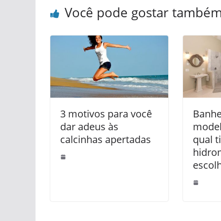
Você pode gostar també
3 motivos para você
Banhe
dar adeus às
model
calcinhas apertadas
qual t
hidr
escol