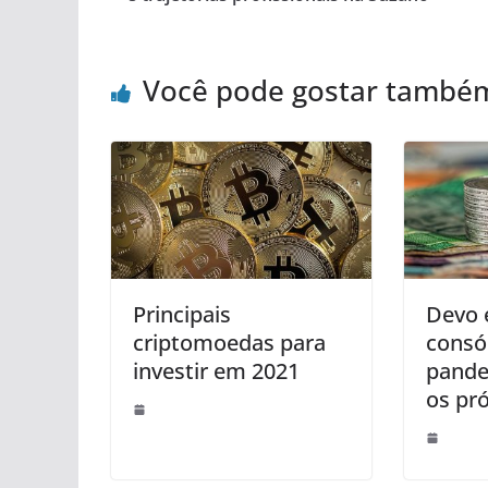
Você pode gostar també
Principais
Devo 
criptomoedas para
consó
investir em 2021
pande
os pró