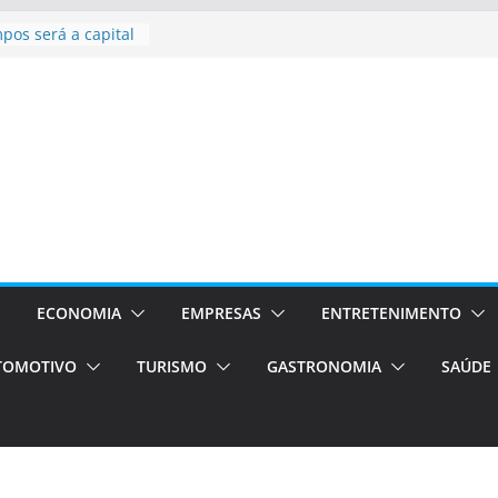
l bolsas –
para o segundo
pos será a capital
ncias únicas e
s)
de volta!
Estão
ocessos Orientados
I E VAN
rismo em Porto
ços de transfer,
ados de alto padrão
ECONOMIA
EMPRESAS
ENTRETENIMENTO
TOMOTIVO
TURISMO
GASTRONOMIA
SAÚDE