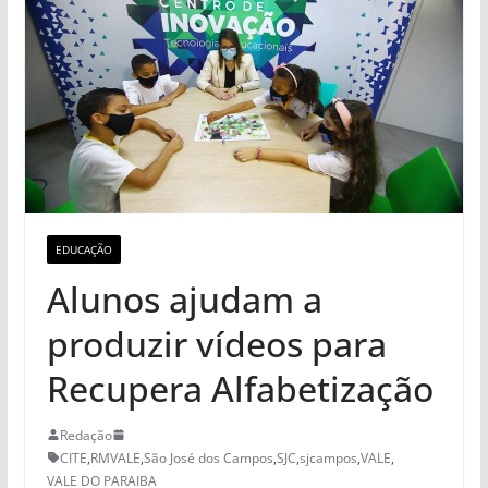
EDUCAÇÃO
Alunos ajudam a
produzir vídeos para
Recupera Alfabetização
Redação
CITE
,
RMVALE
,
São José dos Campos
,
SJC
,
sjcampos
,
VALE
,
VALE DO PARAIBA