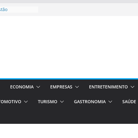
stão
essos Orientados
 E VAN
smo em Porto
s de transfer,
os de alto padrão
bolsas –
ra o segundo
os será a capital
cias únicas e
ECONOMIA
EMPRESAS
ENTRETENIMENTO
e volta!
TOMOTIVO
TURISMO
GASTRONOMIA
SAÚDE