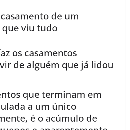
do casamento de um
 que viu tudo
faz os casamentos
uvir de alguém que já lidou
entos que terminam em
culada a um único
mente, é o acúmulo de
equenos e aparentemente