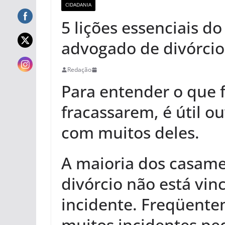
CIDADANIA
5 lições essenciais 
advogado de divórcio
Redação
Para entender o que 
fracassarem, é útil o
com muitos deles.
A maioria dos casam
divórcio não está vin
incidente. Freqüente
muitos incidentes p