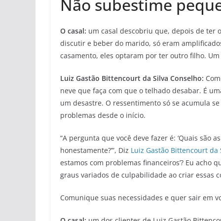
Não subestime pequ
O casal:
um casal descobriu que, depois de ter 
discutir e beber do marido, só eram amplificad
casamento, eles optaram por ter outro filho. Um
Luiz Gastão Bittencourt da Silva Conselho:
Como
neve que faça com que o telhado desabar. É uma
um desastre. O ressentimento só se acumula se 
problemas desde o início.
“A pergunta que você deve fazer é: ‘Quais são 
honestamente?’”, Diz
Luiz Gastão Bittencourt da 
estamos com problemas financeiros’? Eu acho q
graus variados de culpabilidade ao criar essas 
Comunique suas necessidades e quer sair em vo
O casal:
um dos clientes de Luiz Gastão Bittenc