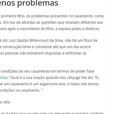
enos problemas
o primeiro filho, os problemas presentes no casamento, como
os. Em vez de abordar as questões que estavam afetando seu
 ano após o nascimento do filho, a esposa pediu o divórcio.
 diz Luiz Gastão Bittencourt da Silva, não há um floco de
 construção lenta e constante até que um dia ocorre
as pessoas não estiverem dispostas a enfrentar os
as condições do seu casamento em termos de poder falar
Silva
. “Qual é a sua reação quando seu cônjuge lhe diz: ‘Ei,
ue um casamento é um organismo vivo, e todos nós temos
condições no casamento. ”
z alta
ourt da Silva era casado com um advogado que tinha o hábito