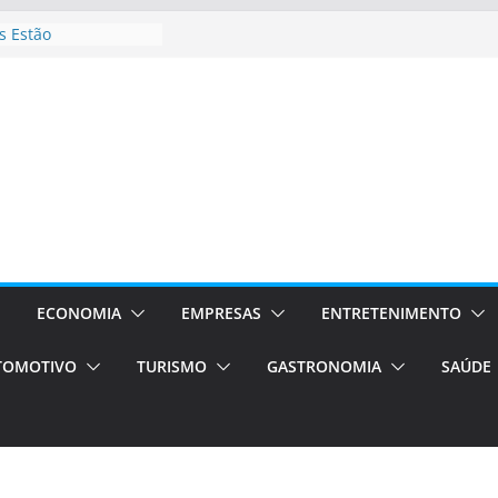
 Estão
rocessos Orientados
ÁXI E VAN
urismo em Porto
viços de transfer,
lados de alto padrão
sil bolsas –
 para o segundo
ampos será a capital
iências únicas e
vos)
ECONOMIA
EMPRESAS
ENTRETENIMENTO
á de volta!
TOMOTIVO
TURISMO
GASTRONOMIA
SAÚDE