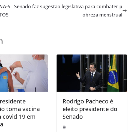
NA-S
Senado faz sugestão legislativa para combater p
TOS
obreza menstrual
m
presidente
Rodrigo Pacheco é
o toma vacina
eleito presidente do
a covid-19 em
Senado
ia