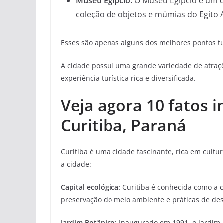
Museu Egípcio:
O Museu Egípcio é um d
coleção de objetos e múmias do Egito A
Esses são apenas alguns dos melhores pontos tur
A cidade possui uma grande variedade de atraçõe
experiência turística rica e diversificada.
Veja agora 10 fatos 
Curitiba, Paraná
Curitiba é uma cidade fascinante, rica em cultu
a cidade:
Capital ecológica:
Curitiba é conhecida como a ca
preservação do meio ambiente e práticas de des
Jardim Botânico:
Inaugurado em 1991, o Jardim B