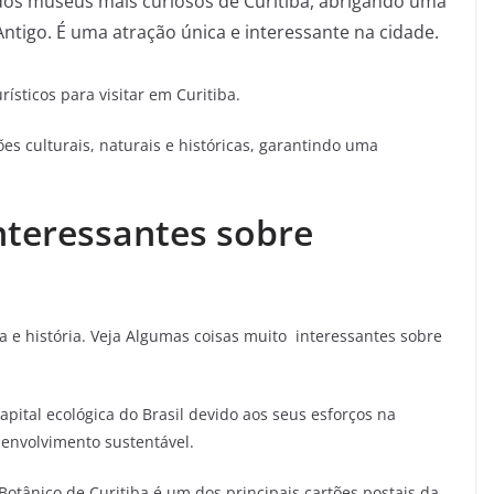
os museus mais curiosos de Curitiba, abrigando uma
ntigo. É uma atração única e interessante na cidade.
ísticos para visitar em Curitiba.
s culturais, naturais e históricas, garantindo uma
interessantes sobre
ra e história. Veja Algumas coisas muito interessantes sobre
pital ecológica do Brasil devido aos seus esforços na
envolvimento sustentável.
otânico de Curitiba é um dos principais cartões postais da