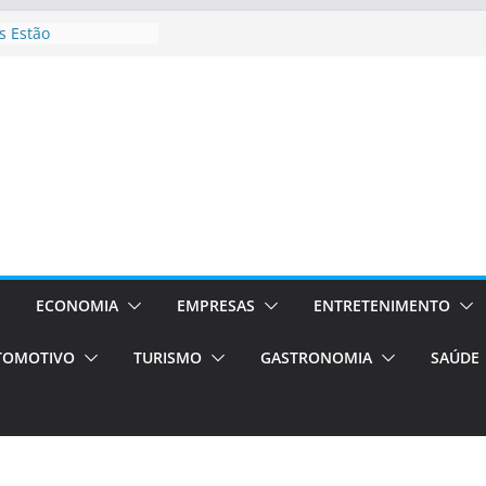
 Estão
rocessos Orientados
ÁXI E VAN
urismo em Porto
viços de transfer,
lados de alto padrão
sil bolsas –
 para o segundo
ampos será a capital
iências únicas e
vos)
ECONOMIA
EMPRESAS
ENTRETENIMENTO
á de volta!
TOMOTIVO
TURISMO
GASTRONOMIA
SAÚDE