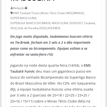
Redação
EMS Taubaté Funvic
,
Minas Tênis Clube (MG)
,
RMVALE
,
SUPER MASCULINA
,
SUPERLIGA BANCO DO BRASIL MASCULINA 2020/2021
,
Taubaté
,
VALE
,
Vale do Paraíba
,
VOLEI
,
VOLEIBOL
Em jogo muito disputado, taubateanos buscam vitória
no Tie-Break, fecham em 3 sets a 2 e dão importante
passo rumo ao bicampeonato. Equipes voltam a se
enfrentar na sexta-feira (16)
Jogando na noite desta quarta-feira (14/04), o
EMS
Taubaté Funvic
deu mais um gigantesco passo em
busca do sonhado Bicampeonato da Superliga Banco
do Brasil Masculina de Vôlei. No CDV, em Saquarema
(RJ), a equipe taubateana buscou uma vitória suada
por 3 sets a 2 (parciais de 25×18 / 22×25 / 23×25 /
25×16 / 15×11) sobre o Minas Tênis Clube (MG) na