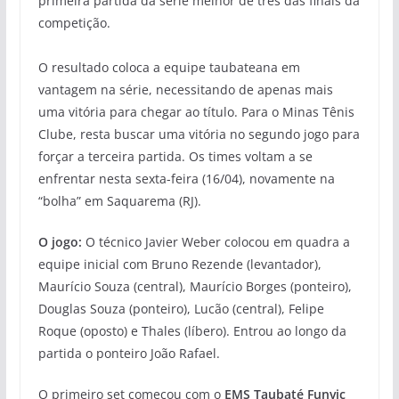
primeira partida da série melhor de três das finais da
competição.
O resultado coloca a equipe taubateana em
vantagem na série, necessitando de apenas mais
uma vitória para chegar ao título. Para o Minas Tênis
Clube, resta buscar uma vitória no segundo jogo para
forçar a terceira partida. Os times voltam a se
enfrentar nesta sexta-feira (16/04), novamente na
“bolha” em Saquarema (RJ).
O jogo:
O técnico Javier Weber colocou em quadra a
equipe inicial com Bruno Rezende (levantador),
Maurício Souza (central), Maurício Borges (ponteiro),
Douglas Souza (ponteiro), Lucão (central), Felipe
Roque (oposto) e Thales (líbero). Entrou ao longo da
partida o ponteiro João Rafael.
O primeiro set começou com o
EMS Taubaté Funvic