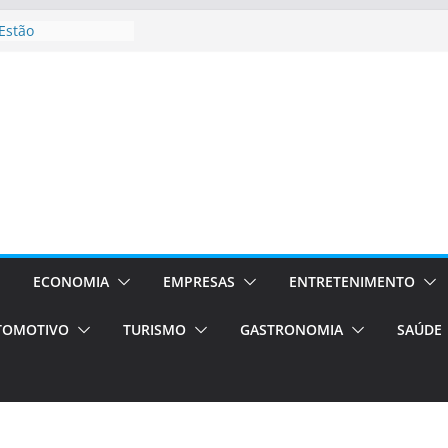
Estão
ocessos Orientados
I E VAN
rismo em Porto
ços de transfer,
ados de alto padrão
l bolsas –
para o segundo
pos será a capital
ncias únicas e
s)
ECONOMIA
EMPRESAS
ENTRETENIMENTO
de volta!
TOMOTIVO
TURISMO
GASTRONOMIA
SAÚDE