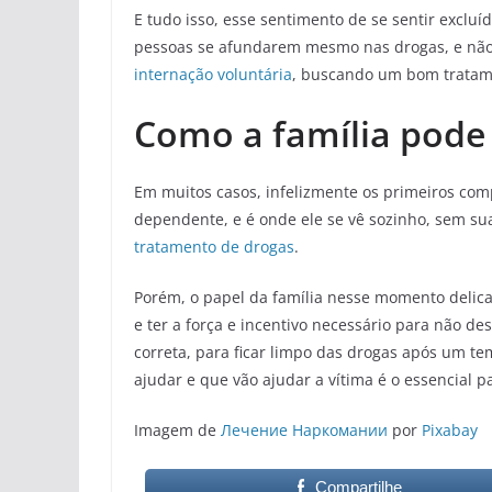
E tudo isso, esse sentimento de se sentir exclu
pessoas se afundarem mesmo nas drogas, e não
internação voluntária
, buscando um bom tratame
Como a família pode
Em muitos casos, infelizmente os primeiros co
dependente, e é onde ele se vê sozinho, sem su
tratamento de drogas
.
Porém, o papel da família nesse momento delic
e ter a força e incentivo necessário para não des
correta, para ficar limpo das drogas após um t
ajudar e que vão ajudar a vítima é o essencial pa
Imagem de
Лечение Наркомании
por
Pixabay
Compartilhe