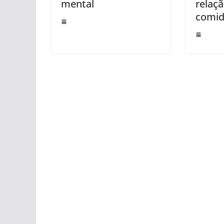
mental
relaç
comi