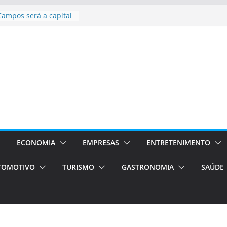
asil bolsas –
as para o segundo
Campos será a capital
riências únicas e
ivos)
stá de volta!
as Estão
 Processos Orientados
TÁXI E VAN
turismo em Porto
rviços de transfer,
aslados de alto padrão
ECONOMIA
EMPRESAS
ENTRETENIMENTO
TOMOTIVO
TURISMO
GASTRONOMIA
SAÚDE