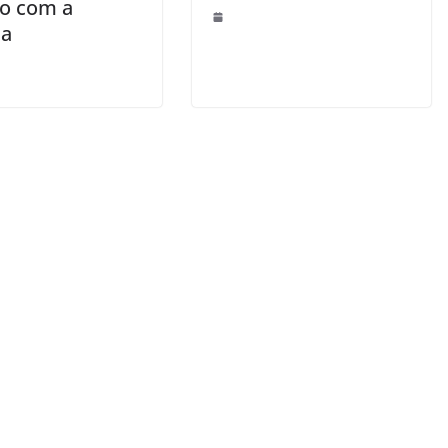
ão com a
da