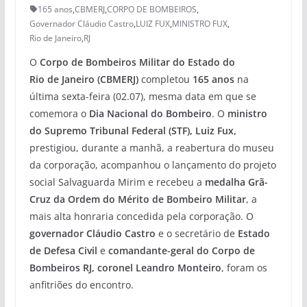
165 anos
,
CBMERJ
,
CORPO DE BOMBEIROS
,
Governador Cláudio Castro
,
LUIZ FUX
,
MINISTRO FUX
,
Rio de Janeiro
,
RJ
O
Corpo de Bombeiros Militar do Estado do
Rio de Janeiro (CBMERJ)
completou
165 anos
na
última sexta-feira (02.07), mesma data em que se
comemora o
Dia Nacional do Bombeiro
. O
ministro
do Supremo Tribunal Federal (STF), Luiz Fux,
prestigiou, durante a manhã, a reabertura do museu
da corporação, acompanhou o lançamento do projeto
social Salvaguarda Mirim e recebeu a
medalha Grã-
Cruz da Ordem do Mérito de Bombeiro Militar
, a
mais alta honraria concedida pela corporação. O
governador Cláudio Castro
e o secretário de
Estado
de Defesa Civil
e
comandante-geral do Corpo de
Bombeiros RJ, coronel Leandro Monteiro
, foram os
anfitriões do encontro.