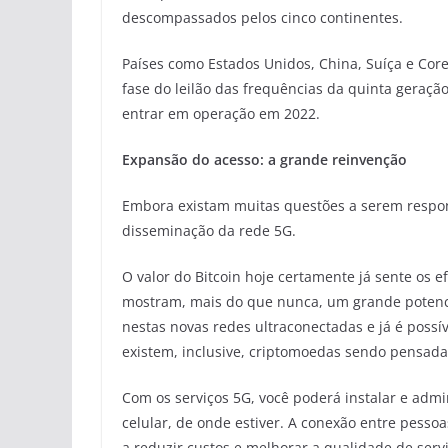
descompassados pelos cinco continentes.
Países como Estados Unidos, China, Suíça e Corei
fase do leilão das frequências da quinta geraçã
entrar em operação em 2022.
Expansão do acesso: a grande reinvenção
Embora existam muitas questões a serem respon
disseminação da rede 5G.
O valor do Bitcoin hoje certamente já sente os e
mostram, mais do que nunca, um grande potenc
nestas novas redes ultraconectadas e já é possí
existem, inclusive, criptomoedas sendo pensada
Com os serviços 5G, você poderá instalar e adm
celular, de onde estiver. A conexão entre pess
a reduzir custos e melhorar a qualidade de serv