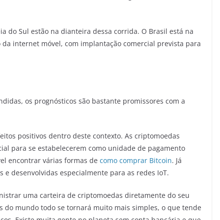
a do Sul estão na dianteira dessa corrida. O Brasil está na
o da internet móvel, com implantação comercial prevista para
didas, os prognósticos são bastante promissores com a
feitos positivos dentro deste contexto. As criptomoedas
ial para se estabelecerem como unidade de pagamento
vel encontrar várias formas de
como comprar Bitcoin
. Já
s e desenvolvidas especialmente para as redes IoT.
inistrar uma carteira de criptomoedas diretamente do seu
oas do mundo todo se tornará muito mais simples, o que tende
iços. Existe muita gente no planeta sem conta bancária e que