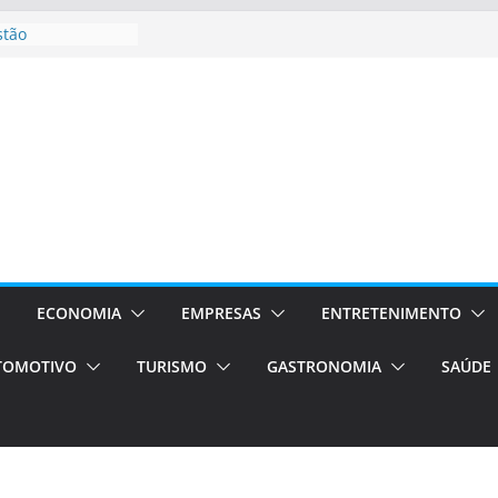
stão
essos Orientados
 E VAN
smo em Porto
s de transfer,
os de alto padrão
bolsas –
ra o segundo
os será a capital
cias únicas e
ECONOMIA
EMPRESAS
ENTRETENIMENTO
e volta!
TOMOTIVO
TURISMO
GASTRONOMIA
SAÚDE